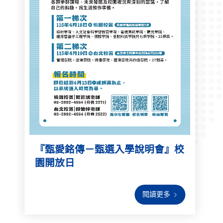
『甄愛銘傳－甄選入學說明會』校
園開放日
閱讀更多